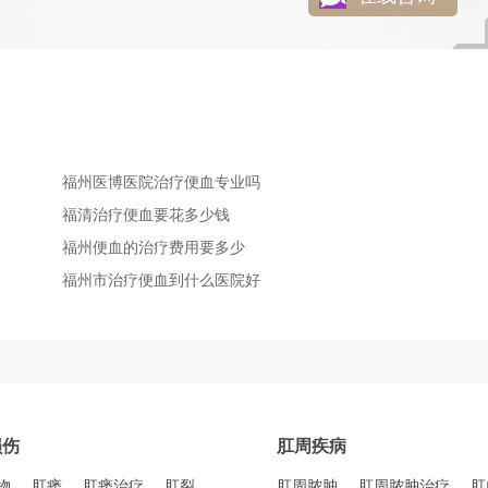
福州医博医院治疗便血专业吗
福清治疗便血要花多少钱
福州便血的治疗费用要多少
福州市治疗便血到什么医院好
损伤
肛周疾病
物
肛瘘
肛瘘治疗
肛裂
肛周脓肿
肛周脓肿治疗
肛