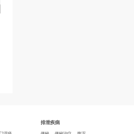
排泄疾病
门湿疹
便秘
便秘治疗
腹泻