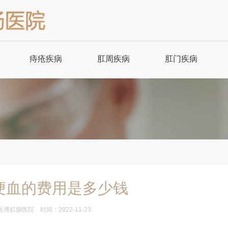
痔疮疾病
肛周疾病
肛门疾病
内痔
肛周脓肿
肛门异物
内痔治疗
肛周脓肿治疗
肛瘘
外痔
肛门湿疹
肛瘘治疗
外痔治疗
肛乳头瘤
肛裂
便血的费用是多少钱
混合痔
肛门瘙痒
肛裂治疗
医博肛肠医院
时间：2022-11-23
混合痔治疗
肛门瘙痒治疗
脱肛