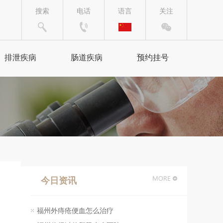
搜索
电话
语言
关注
排泄疾病
肠道疾病
预约挂号
便秘
结肠炎
便秘治疗
结肠炎治疗
腹泻
直肠炎
腹泻治疗
直肠炎治疗
今日资讯
腹胀
急性肠炎
福州外痔疮便血怎么治疗
腹胀治疗
急性肠炎治疗