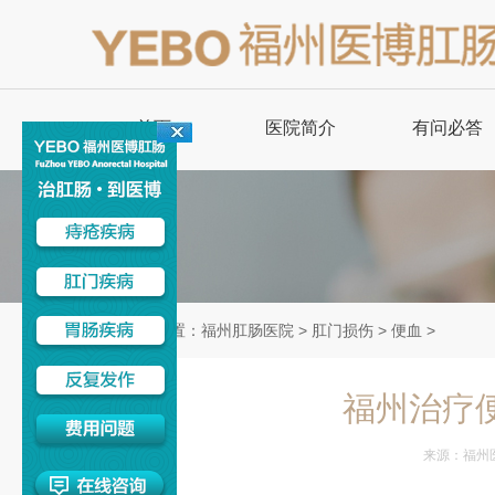
首页
医院简介
有问必答
当前位置：
福州肛肠医院
>
肛门损伤
>
便血
>
福州治疗
来源：
福州