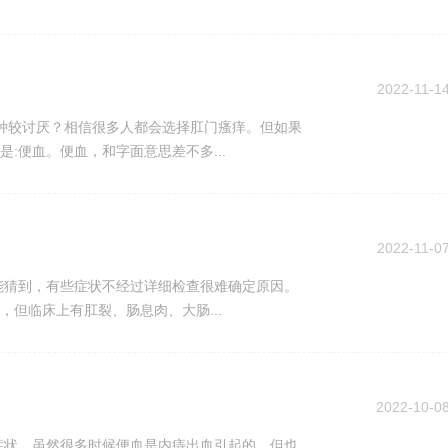
痔疮
肛门疣病
脱肛治疗
2022-11-1
痔疮治疗
肛门潮湿
便血
哪种较讨厌？相信很多人都会选择肛门瘙痒。但如果
:便血。便血，和字面意思差不多...
肛门潮湿治疗
便血治疗
肛窦炎
2022-11-0
能猜到，有些症状不经过详细检查很难确定原因。
但临床上有肛裂、肠息肉、大肠...
2022-10-0
症状。虽然很多时候便血是内痔出血引起的，但也