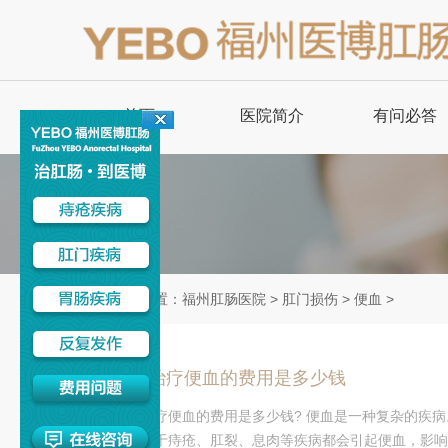
首页
医院简介
有问必答
当前位置：
福州肛肠医院
>
肛门损伤
>
便血
>
福州治疗便血的费用是多少钱
福州治疗便血的费用是多少钱? 便血是一种复杂的疾
绍：由于痔疮、肛裂、息肉等疾病都会引起便血，影响治