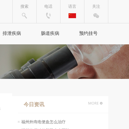
搜索
电话
语言
关注
排泄疾病
肠道疾病
预约挂号
便秘
结肠炎
便秘治疗
结肠炎治疗
腹泻
直肠炎
腹泻治疗
直肠炎治疗
今日资讯
3
腹胀
急性肠炎
福州外痔疮便血怎么治疗
腹胀治疗
急性肠炎治疗