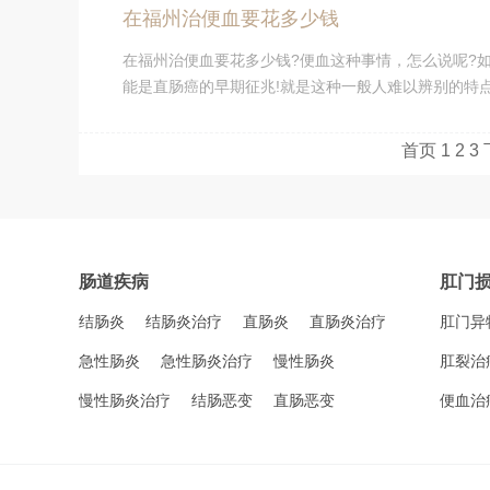
在福州治便血要花多少钱
在福州治便血要花多少钱?便血这种事情，怎么说呢?
能是直肠癌的早期征兆!就是这种一般人难以辨别的特点，
首页
1
2
3
肠道疾病
肛门
结肠炎
结肠炎治疗
直肠炎
直肠炎治疗
肛门异
急性肠炎
急性肠炎治疗
慢性肠炎
肛裂治
慢性肠炎治疗
结肠恶变
直肠恶变
便血治