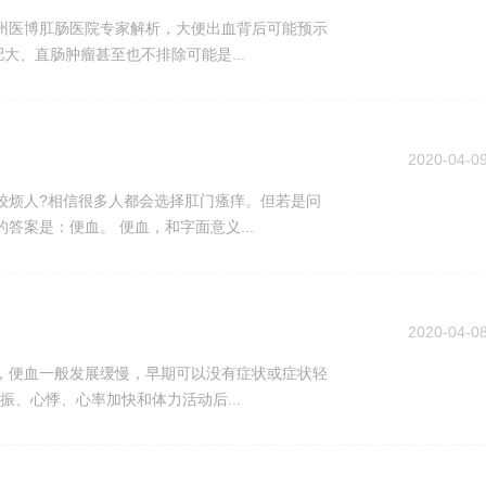
州医博肛肠医院专家解析，大便出血背后可能预示
大、直肠肿瘤甚至也不排除可能是...
2020-04-0
较烦人?相信很多人都会选择肛门瘙痒。但若是问
答案是：便血。 便血，和字面意义...
2020-04-0
，便血一般发展缓慢，早期可以没有症状或症状轻
、心悸、心率加快和体力活动后...