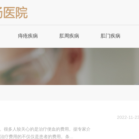
痔疮疾病
肛周疾病
肛门疾病
内痔
肛周脓肿
肛门异物
内痔治疗
肛周脓肿治疗
肛瘘
外痔
肛门湿疹
肛瘘治疗
外痔治疗
肛乳头瘤
肛裂
2022-11-2
混合痔
肛门瘙痒
肛裂治疗
病。很多人较关心的是治疗便血的费用。据专家介
疗费用的不仅仅是患者的费用。条...
混合痔治疗
肛门瘙痒治疗
脱肛