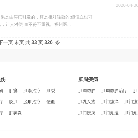
2020-04-0
如果是由痔疮引发的，算是相对轻微的;但便血也可
让人对便 血不得不重视。福州医...
下一页
末页
共
33
页
326
条
损伤
肛周疾病
物
肛瘘
肛瘘治疗
肛裂
肛周脓肿
肛周脓肿治疗
肛
疗
脱肛
脱肛治疗
便血
肛乳头瘤
肛门瘙痒
肛门瘙
疗
肛窦炎
肛门疣病
肛门潮湿
肛门潮